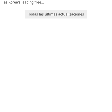
selection of over 50 sound
as Korea's leading free
and voice effects, providing
platform for pregnancy and
users with robust
baby tracking, offering
Todas las últimas actualizaciones
customization options for
essential healthcare tips and
voice modification.
doctor-approved articles.