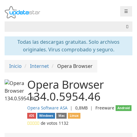
☰
Todas las descargas gratuitas. Solo archivos
originales. Virus comprobado y seguro.
Inicio
Internet
Opera Browser
Opera Browser
134.0.5954.46
Opera Software ASA
❘
0,8MB
❘
Freeware
Android
iOS
Windows
Mac
Linux
de votos
1132