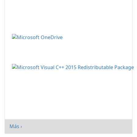
Más ›