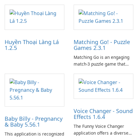
designed to monetize their
work through built-in brand
partnerships and integrated
tools for content distribution
and audience engagement.
Huyền Thoại Làng Lá
Matching Go! - Puzzle
1.2.5
Games 2.3.1
Matching Go is an engaging
match-3 puzzle game that
invites players to join Chloe
and her charming corgi,
Ollie, on an adventurous
journey across diverse
landscapes.
Voice Changer - Sound
Effects 1.6.4
Baby Billy - Pregnancy
& Baby 5.56.1
The Funny Voice Changer
application offers a diverse
This application is recognized