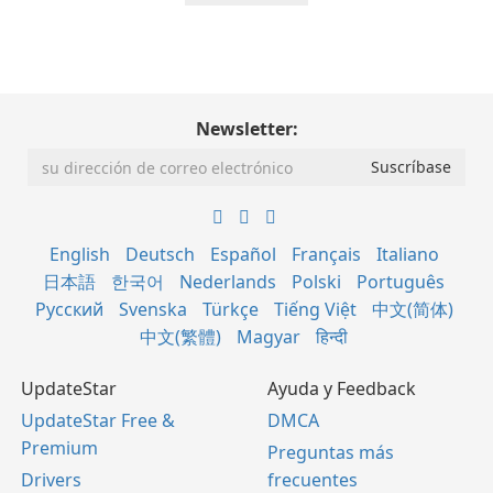
Newsletter:
English
Deutsch
Español
Français
Italiano
日本語
한국어
Nederlands
Polski
Português
Русский
Svenska
Türkçe
Tiếng Việt
中文(简体)
中文(繁體)
Magyar
हिन्दी
UpdateStar
Ayuda y Feedback
UpdateStar Free &
DMCA
Premium
Preguntas más
Drivers
frecuentes